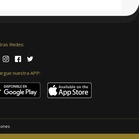
tras Redes:
argue nuestra APP:
iones