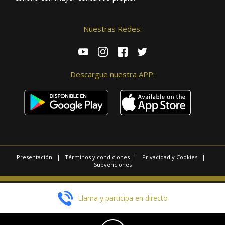
Nuestras Redes:
Descargue nuestra APP:
Presentación
|
Términos y condiciones
|
Privacidad y Cookies
|
Subvenciones
© 2025 / Copyright - Radio Las Palmas.
Llama y participa en directo
Página realizada por
Web Las Palmas
EN DIRECTO