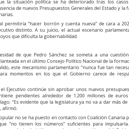
e la situación política se ha deteriorado tras los caso
ausencia de nuevos Presupuestos Generales del Estado y la f
arias.
al permitiría “hacer borrón y cuenta nueva” de cara a 20
tivo distinto. A su juicio, el actual escenario parlament
oyos que dificulta la gobernabilidad.
ecesidad de que Pedro Sánchez se someta a una cuestión
lanteada en el último Consejo Político Nacional de la forma
lido, este mecanismo parlamentario “nunca fue tan neces
para momentos en los que el Gobierno carece de respa
 el Ejecutivo continúe sin aprobar unos nuevos presupue
antiene pendientes alrededor de 1.200 millones de euro
lago. “Es evidente que la legislatura ya no va a dar más de 
 afirmó.
Popular no se ha puesto en contacto con Coalición Canaria 
ue “no tienen los números” suficientes para impulsarla