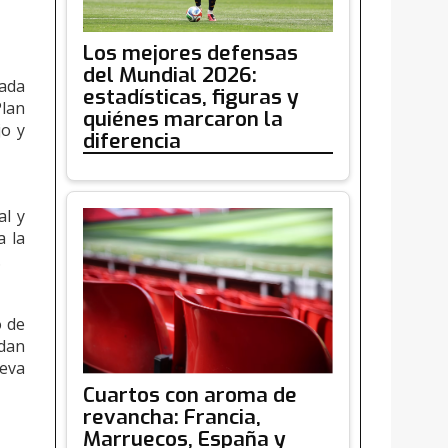
Los mejores defensas
del Mundial 2026:
zada
estadísticas, figuras y
Plan
quiénes marcaron la
jo y
diferencia
al y
a la
.
o de
edan
ueva
Cuartos con aroma de
revancha: Francia,
Marruecos, España y