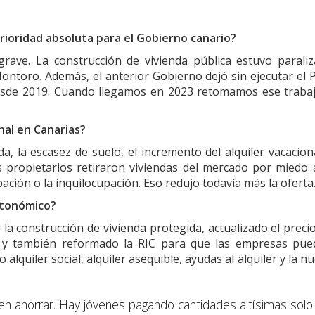
rioridad absoluta para el Gobierno canario?
ave. La construcción de vivienda pública estuvo parali
Montoro. Además, el anterior Gobierno dejó sin ejecutar el 
esde 2019. Cuando llegamos en 2023 retomamos ese traba
nal en Canarias?
da, la escasez de suelo, el incremento del alquiler vacacion
s propietarios retiraron viviendas del mercado por miedo 
ción o la inquilocupación. Eso redujo todavía más la oferta
utonómico?
 la construcción de vivienda protegida, actualizado el preci
da y también reformado la RIC para que las empresas pu
lquiler social, alquiler asequible, ayudas al alquiler y la n
en ahorrar. Hay jóvenes pagando cantidades altísimas solo