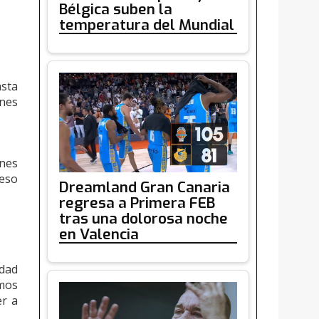
Bélgica suben la
temperatura del Mundial
asta
ones
nes
 eso
Dreamland Gran Canaria
regresa a Primera FEB
tras una dolorosa noche
en Valencia
idad
amos
er a