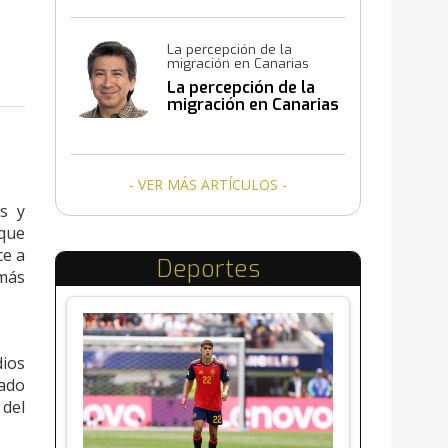
La percepción de la
migración en Canarias
La percepción de la
migración en Canarias
- VER MÁS ARTÍCULOS -
s y
 que
ce a
Deportes
 más
dios
tado
 del