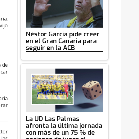
ria.
vijo
Néstor García pide creer
en el Gran Canaria para
seguir en la ACB
s de
ocar
aria
erar
La UD Las Palmas
afronta la última jornada
con más de un 75 % de
ctor
 las