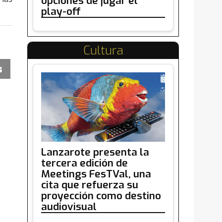
opciones de jugar el
play-off
Cultura
Lanzarote presenta la
tercera edición de
Meetings FesTVal, una
cita que refuerza su
proyección como destino
audiovisual