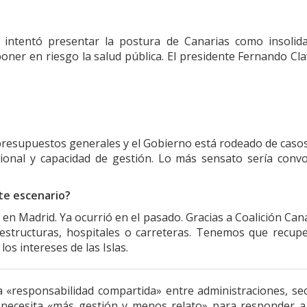
intentó presentar la postura de Canarias como insolida
er en riesgo la salud pública. El presidente Fernando Cla
 presupuestos generales y el Gobierno está rodeado de caso
tucional y capacidad de gestión. Lo más sensato sería conv
te escenario?
 en Madrid. Ya ocurrió en el pasado. Gracias a Coalición Can
estructuras, hospitales o carreteras. Tenemos que recup
os intereses de las Islas.
 «responsabilidad compartida» entre administraciones, se
s necesita «más gestión y menos relato» para responder a