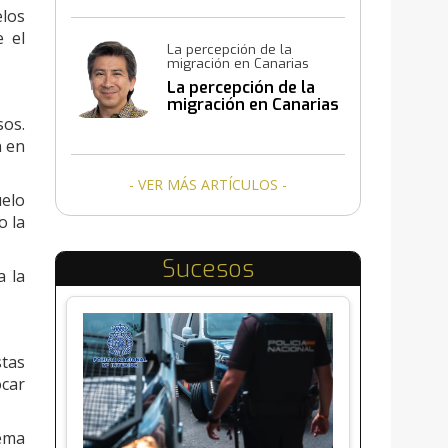
elos
e el
La percepción de la
migración en Canarias
La percepción de la
migración en Canarias
sos.
n en
- VER MÁS ARTÍCULOS -
uelo
o la
Sucesos
a la
stas
ocar
tema