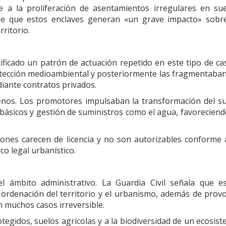
e a la proliferación de asentamientos irregulares en su
 de que estos enclaves generan «un grave impacto» sobr
rritorio.
ificado un patrón de actuación repetido en este tipo de ca
rotección medioambiental y posteriormente las fragmentaba
iante contratos privados.
renos. Los promotores impulsaban la transformación del s
 básicos y gestión de suministros como el agua, favoreciend
ones carecen de licencia y no son autorizables conforme 
co legal urbanístico.
l ámbito administrativo. La Guardia Civil señala que e
a ordenación del territorio y el urbanismo, además de prov
en muchos casos irreversible.
egidos, suelos agrícolas y a la biodiversidad de un ecosis