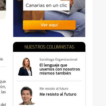
N
NUESTROS COLUMNISTAS
a.
Socióloga Organizacional
El lenguaje que
usamos con nosotros
mismos también
construye resultados
 que
ión,
Me resisto al futuro
 las
Me resisto al futuro
 del