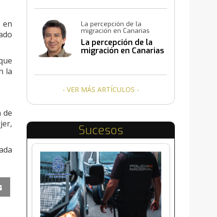
a en
La percepción de la
migración en Canarias
cado
La percepción de la
migración en Canarias
 que
n la
- VER MÁS ARTÍCULOS -
a de
jer,
Sucesos
gada