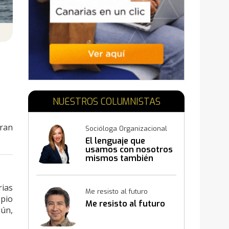
N
NUESTROS COLUMNISTAS
Gran
Socióloga Organizacional
El lenguaje que
usamos con nosotros
mismos también
construye resultados
rias
Me resisto al futuro
pio
Me resisto al futuro
iún,