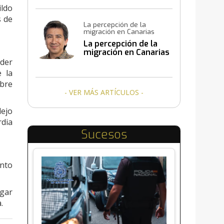
ildo
s de
La percepción de la
migración en Canarias
La percepción de la
migración en Canarias
eder
 la
obre
- VER MÁS ARTÍCULOS -
lejo
rdia
Sucesos
unto
ugar
.