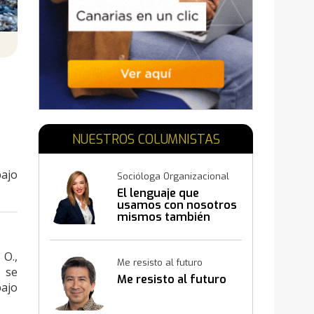
N
NUESTROS COLUMNISTAS
bajo
Socióloga Organizacional
El lenguaje que
usamos con nosotros
mismos también
construye resultados
 O.,
Me resisto al futuro
o se
Me resisto al futuro
bajo