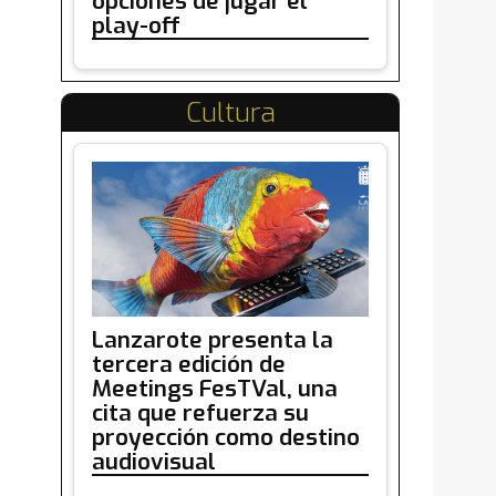
opciones de jugar el
play-off
Cultura
Lanzarote presenta la
tercera edición de
Meetings FesTVal, una
cita que refuerza su
proyección como destino
audiovisual