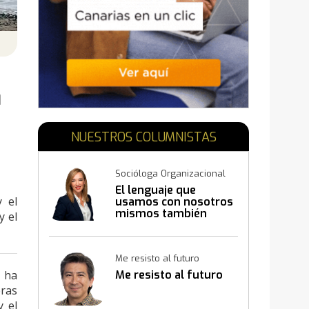
N
a
NUESTROS COLUMNISTAS
Socióloga Organizacional
El lenguaje que
y el
usamos con nosotros
mismos también
y el
construye resultados
Me resisto al futuro
Me resisto al futuro
, ha
eras
y el