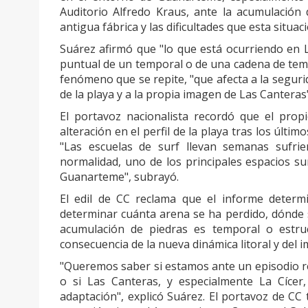
Auditorio Alfredo Kraus, ante la acumulación 
antigua fábrica y las dificultades que esta situa
Suárez afirmó que "lo que está ocurriendo en
puntual de un temporal o de una cadena de tem
fenómeno que se repite, "que afecta a la segurid
de la playa y a la propia imagen de Las Canteras"
El portavoz nacionalista recordó que el prop
alteración en el perfil de la playa tras los últim
"Las escuelas de surf llevan semanas sufrie
normalidad, uno de los principales espacios s
Guanarteme", subrayó.
El edil de CC reclama que el informe determin
determinar cuánta arena se ha perdido, dónde s
acumulación de piedras es temporal o estr
consecuencia de la nueva dinámica litoral y del i
"Queremos saber si estamos ante un episodio reve
o si Las Canteras, y especialmente La Cíce
adaptación", explicó Suárez. El portavoz de CC