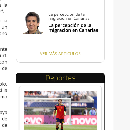
e la
f.
La percepción de la
migración en Canarias
ncia
La percepción de la
e un
migración en Canarias
dano
ante
- VER MÁS ARTÍCULOS -
urf.
 con
a de
Deportes
plo,
i la
omo
laya
 de
l de