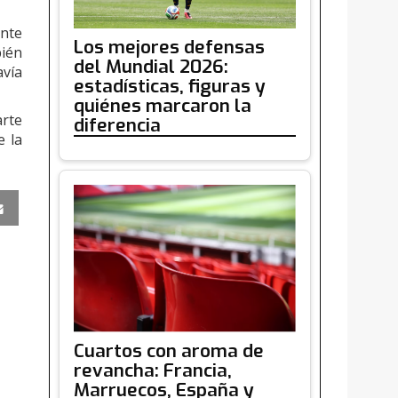
ente
Los mejores defensas
bién
del Mundial 2026:
avía
estadísticas, figuras y
quiénes marcaron la
arte
diferencia
e la
Cuartos con aroma de
revancha: Francia,
Marruecos, España y