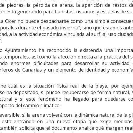
de piedras, la pérdida de arena, la aparición de restos d
ción está generando para bañistas, usuarios y escuelas de sur
 La Cícer no puede despacharse como una simple consecue
porales durante el pasado invierno", sino que estamos ant
ad, a la actividad económica vinculada al surf, al uso ciuda
.
io Ayuntamiento ha reconocido la existencia una import
os temporales, así como la afección directa a la práctica del s
ndo enormes dificultades para desarrollar su actividad
urferos de Canarias y un elemento de identidad y economí
e cuál es la situación física real de la playa, por ejem
e ha depositado, si puede recuperarse de forma natural, s
uctural y si este fenómeno ha llegado para quedarse c
mpacto del cambio climático.
rsible, si la arena volverá con la dinámica natural de la p
r, está entrando en una nueva etapa que exige medidas
 también solicita que el documento analice qué margen rea