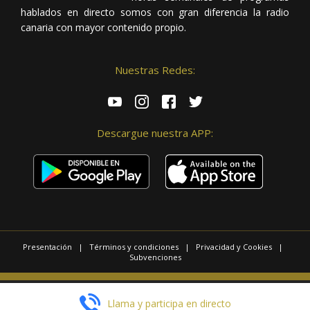
hablados en directo somos con gran diferencia la radio
canaria con mayor contenido propio.
Nuestras Redes:
Descargue nuestra APP:
Presentación
|
Términos y condiciones
|
Privacidad y Cookies
|
Subvenciones
© 2025 / Copyright - Radio Las Palmas.
Llama y participa en directo
Página realizada por
Web Las Palmas