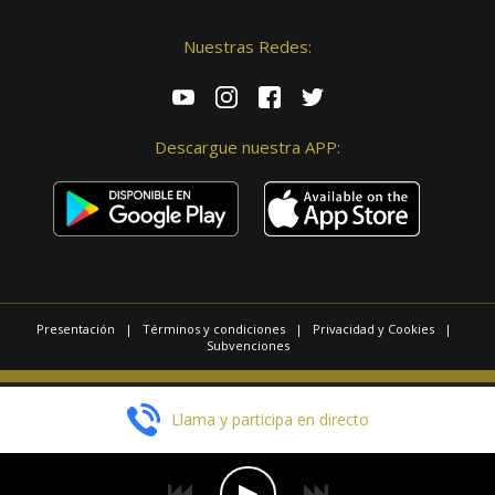
Nuestras Redes:
Descargue nuestra APP:
Presentación
|
Términos y condiciones
|
Privacidad y Cookies
|
Subvenciones
© 2025 / Copyright - Radio Las Palmas.
Llama y participa en directo
Página realizada por
Web Las Palmas
EN DIRECTO