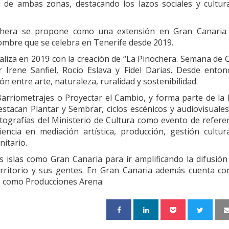
l de ambas zonas, destacando los lazos sociales y cultur
nochera se propone como una extensión en Gran Canaria 
ombre que se celebra en Tenerife desde 2019.
liza en 2019 con la creación de “La Pinochera. Semana de 
 Irene Sanfiel, Rocío Eslava y Fidel Darias. Desde enton
ón entre arte, naturaleza, ruralidad y sostenibilidad.
Barriometrajes o Proyectar el Cambio, y forma parte de la
stacan Plantar y Sembrar, ciclos escénicos y audiovisuale
rtografías del Ministerio de Cultura como evento de refere
ncia en mediación artística, producción, gestión cultur
itario.
 islas como Gran Canaria para ir amplificando la difusión
territorio y sus gentes. En Gran Canaria además cuenta co
s como Producciones Arena.