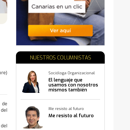
N
NUESTROS COLUMNISTAS
bre)
Socióloga Organizacional
El lenguaje que
usamos con nosotros
mismos también
construye resultados
6 de
Me resisto al futuro
 del
Me resisto al futuro
 del