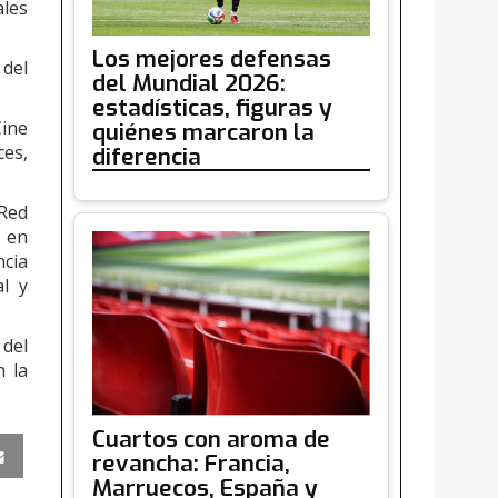
ales
Los mejores defensas
del
del Mundial 2026:
estadísticas, figuras y
Cine
quiénes marcaron la
ces,
diferencia
 Red
s en
ncia
al y
 del
n la
Cuartos con aroma de
revancha: Francia,
Marruecos, España y