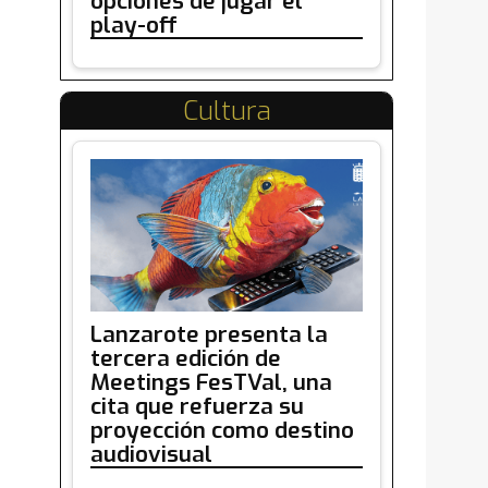
opciones de jugar el
play-off
Cultura
Lanzarote presenta la
tercera edición de
Meetings FesTVal, una
cita que refuerza su
proyección como destino
audiovisual