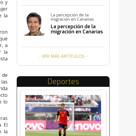
ro y
ujer
e la
La percepción de la
migración en Canarias
La percepción de la
eron
migración en Canarias
 que
r, a
r la
- VER MÁS ARTÍCULOS -
esta
s de
Deportes
 las
onda
ecto
e lo
tras
. El
n la