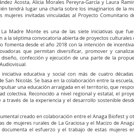
ández Acosta, Alicia Morales Pereyra-García y Laura Rami
bién tendrá lugar una charla sobre los imaginarios de la m
 mujeres invitadas vinculadas al Proyecto Comunitario d
l La Madre Monte es una de las siete iniciativas que fu
n a la séptima convocatoria abierta de proyectos culturales
io fomenta desde el año 2018 con la intención de incentiva
nnovadoras que permitan diversificar, promover y canaliza
l diseño, confección y ejecución de una parte de la propu
Audiovisual.
iniciativa educativa y social con más de cuatro década
de San Nicolás. Se basa en la colaboración entre la escuela,
impulsar una educación arraigada en el territorio, que resp
dad colectiva. Reconocido a nivel regional y estatal, el proy
 a través de la experiencia y el desarrollo sostenible desd
umental creado en colaboración entre el Anaga Biofest y o
ias de mujeres rurales de La Graciosa y el Macizo de Anaga
 documenta el esfuerzo y el trabajo de estas mujeres e