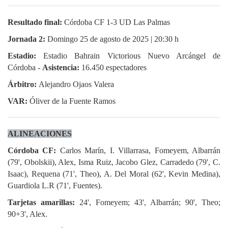
Resultado final:
Córdoba CF 1-3 UD Las Palmas
Jornada 2:
Domingo 25 de agosto de 2025 | 20:30 h
Estadio:
Estadio Bahrain Victorious Nuevo Arcángel de
Córdoba -
Asistencia:
16.450 espectadores
Árbitro:
Alejandro Ojaos Valera
VAR:
Óliver de la Fuente Ramos
ALINEACIONES
Córdoba CF:
Carlos Marín, I. Villarrasa, Fomeyem, Albarrán
(79', Obolskii), Alex, Isma Ruiz, Jacobo Glez, Carradedo (79', C.
Isaac), Requena (71', Theo), A. Del Moral (62', Kevin Medina),
Guardiola L.R (71', Fuentes).
Tarjetas amarillas:
24', Fomeyem; 43', Albarrán; 90', Theo;
90+3', Alex.