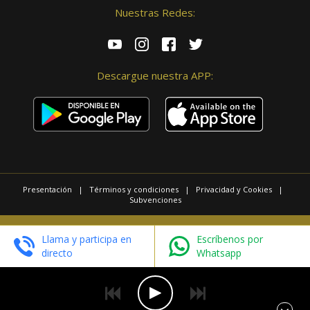
Nuestras Redes:
Descargue nuestra APP:
Presentación
|
Términos y condiciones
|
Privacidad y Cookies
|
Subvenciones
© 2025 / Copyright - Radio Las Palmas.
Llama y participa en
Escríbenos por
Página realizada por
Web Las Palmas
directo
Whatsapp
EN DIRECTO