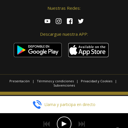
Nuestras Redes:
Descargue nuestra APP:
Presentación
|
Términos y condiciones
|
Privacidad y Cookies
|
Subvenciones
© 2025 / Copyright - Radio Las Palmas.
Llama y participa en directo
Página realizada por
Web Las Palmas
EN DIRECTO