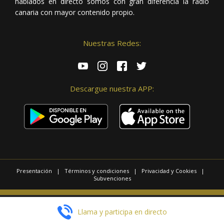
hablados en directo somos con gran diferencia la radio
canaria con mayor contenido propio.
Nuestras Redes:
Descargue nuestra APP:
Presentación
|
Términos y condiciones
|
Privacidad y Cookies
|
Subvenciones
© 2025 / Copyright - Radio Las Palmas.
Llama y participa en directo
Página realizada por
Web Las Palmas